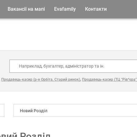
Вакансії на мапі
Evafamily
Контакти
:
,
,
Продавець-касир (р-н Орбіта, Старий ринок)
Продавець-касир (ТЦ "Рів*єра"
Новий Розділ
овий Розділ