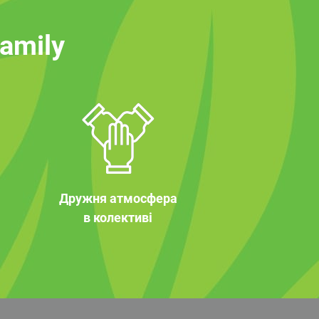
family
Дружня атмосфера
в колективі