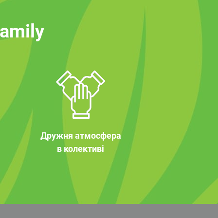
family
Дружня атмосфера
в колективі