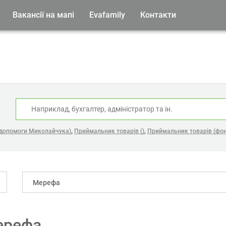
Вакансії на мапі
Evafamily
Контакти
:
,
,
 допомоги Миколайчука)
Приймальник товарів ()
Приймальник товарів (фон
Мерефа
ерефа