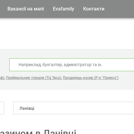
Вакансії на мапі
Evafamily
Контакти
:
,
,
йф)
Приймальник товарів (ТЦ Тиса)
Продавець-касир (Р-к "Привоз")
Ланівці
азином в Ланівці