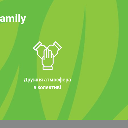
family
Дружня атмосфера
в колективі