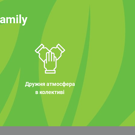
family
Дружня атмосфера
в колективі