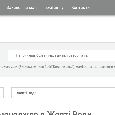
Вакансії на мапі
Evafamily
Контакти
:
,
гового залу (Зупинка: вулиця Софії Ковалевської)
Адміністратор торгового з
Жовті Води
 менеджер в Жовті Води