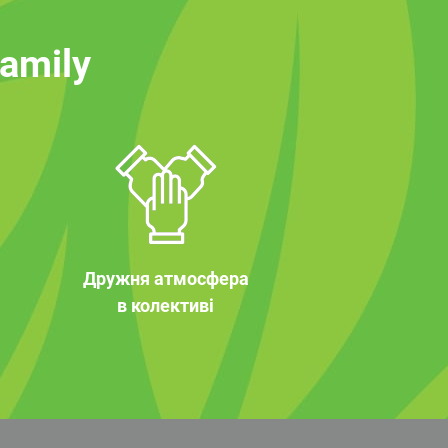
family
Дружня атмосфера
в колективі