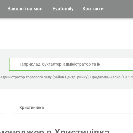
Вакансії на мапі
Evafamily
Контакти
:
,
,
Адміністратор торгового залу (район Центр. ринку)
Продавець-касир (ТЦ "Рі
Христинівка
 менеджер в Христинівка