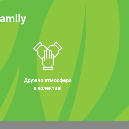
family
Дружня атмосфера
в колективі