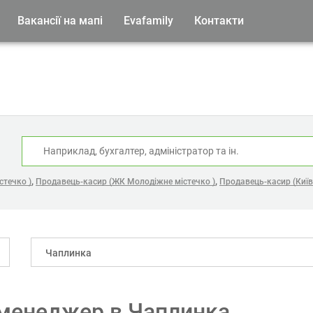
Вакансії на мапі
Evafamily
Контакти
:
,
,
стечко )
Продавець-касир (ЖК Молодіжне містечко )
Продавець-касир (Київ
Чаплинка
 менеджер в Чаплинка