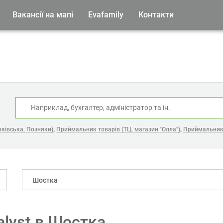
Вакансії на мапі
Evafamily
Контакти
:
,
,
рківська, Позняки)
Приймальник товарів (ТЦ, магазин "Олла")
Приймальник 
Шостка
nalyst в Шостка