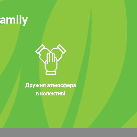
family
Дружня атмосфера
в колективі