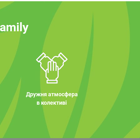
family
Дружня атмосфера
в колективі