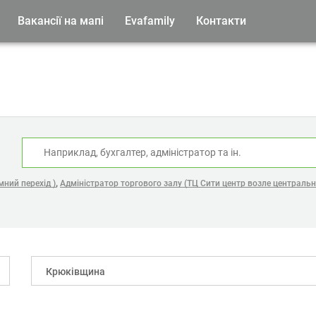
Вакансії на мапі
Evafamily
Контакти
:
,
мний перехід )
Адміністратор торгового залу (ТЦ Сити центр возле централь
Крюківщина