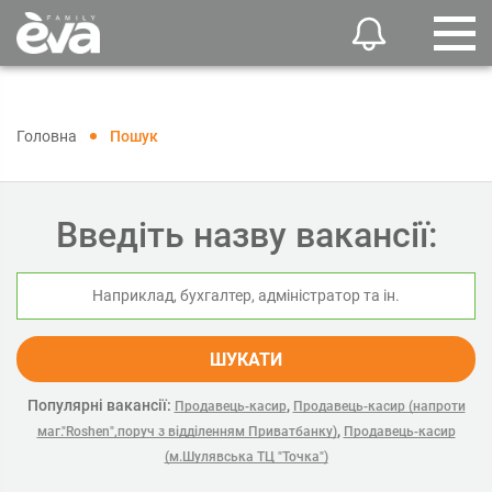
Головна
Пошук
Введіть назву вакансії:
ШУКАТИ
Популярні вакансії:
,
Продавець-касир
Продавець-касир (напроти
,
маг."Roshen",поруч з відділенням Приватбанку)
Продавець-касир
(м.Шулявська ТЦ "Точка")