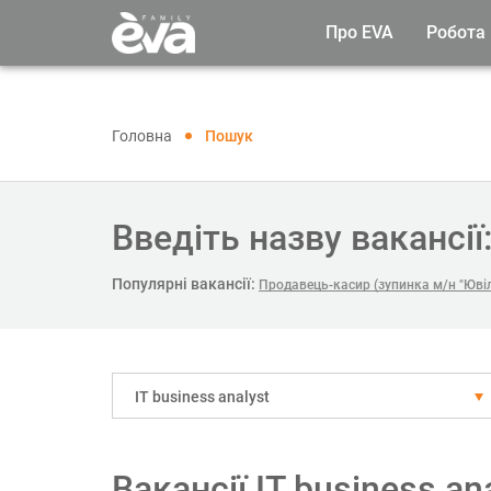
Про EVA
Робота
Головна
Пошук
Введіть назву вакансії
Популярні вакансії:
Продавець-касир (зупинка м/н "Юві
IT business analyst
Вакансії IT business a