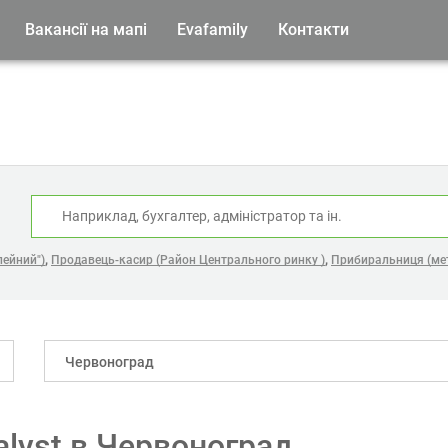
Вакансії на мапі
Evafamily
Контакти
:
,
,
лейний")
Продавець-касир (Район Центрального ринку )
Прибиральниця (ме
Червоноград
nalyst в Червоноград