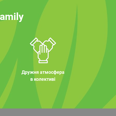
family
Дружня атмосфера
в колективі