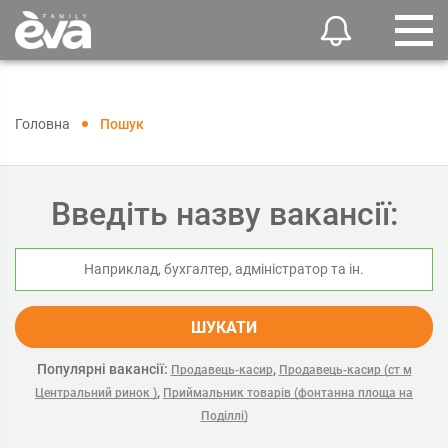
Головна
Пошук
Введіть назву вакансії:
ШУКАТИ
Популярні вакансії:
,
Продавець-касир
Продавець-касир (ст м
,
Центральний ринок )
Приймальник товарів (фонтанна площа на
Поділлі)