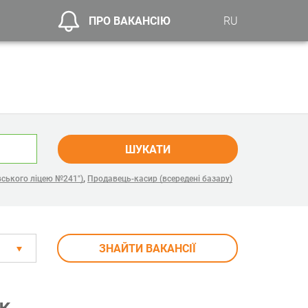
ПРО ВАКАНСІЮ
RU
ШУКАТИ
,
вського ліцею №241")
Продавець-касир (всередені базару)
ЗНАЙТИ ВАКАНСІЇ
ьк