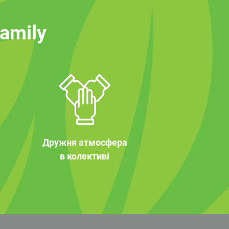
family
Дружня атмосфера
в колективі