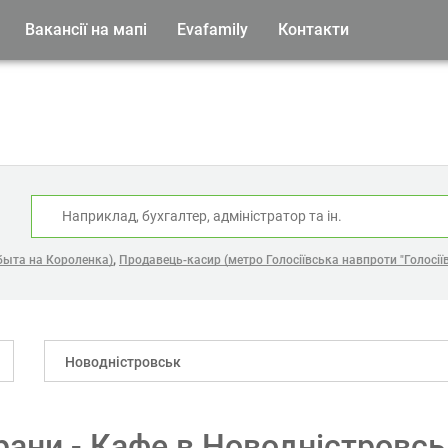
Вакансії на мапі
Evafamily
Контакти
:
,
 быта на Короленка)
Продавець-касир (метро Голосіївська навпроти "Голосії
Новодністровськ
орани - Кафе в Новодністровс