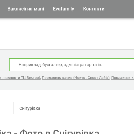
Вакансії на мапі
Evafamily
Контакти
:
,
,
 , навпроти ТЦ Вектор)
Продавець-касир (Новус , Спорт Лайф)
Продавець-к
Снігурівка
іка - Фото в Снігурівка