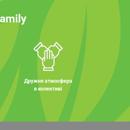
family
Дружня атмосфера
в колективі