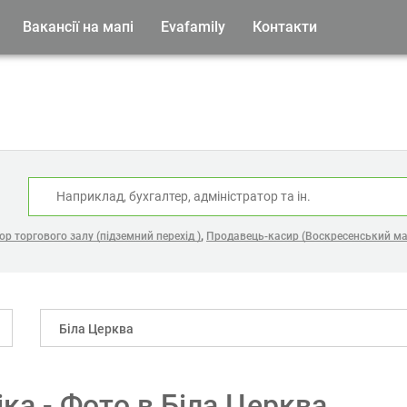
Вакансії на мапі
Evafamily
Контакти
:
,
ор торгового залу (підземний перехід )
Продавець-касир (Воскресенський ма
Біла Церква
іка - Фото в Біла Церква