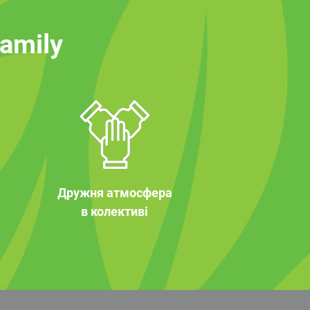
family
Дружня атмосфера
в колективі