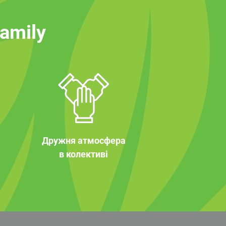
family
Дружня атмосфера
в колективі