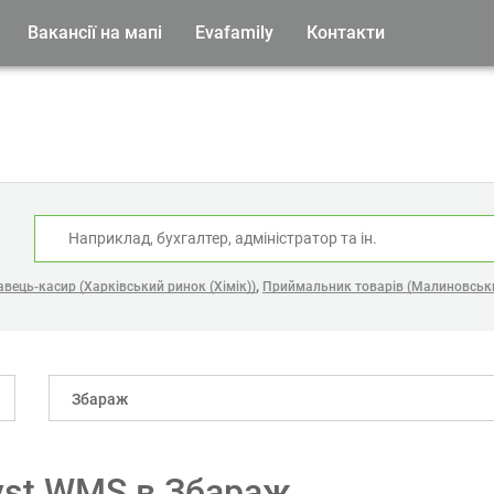
Вакансії на мапі
Evafamily
Контакти
:
,
вець-касир (Харківський ринок (Хімік))
Приймальник товарів (Малиновськ
Збараж
lyst WMS в Збараж