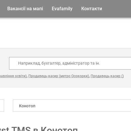
Вакансії на мапі
Evafamily
Контакти
:
,
,
авління освіти)
Продавець-касир (метро Осокорки)
Продавець-касир ()
Конотоп
yst TMS в Конотоп