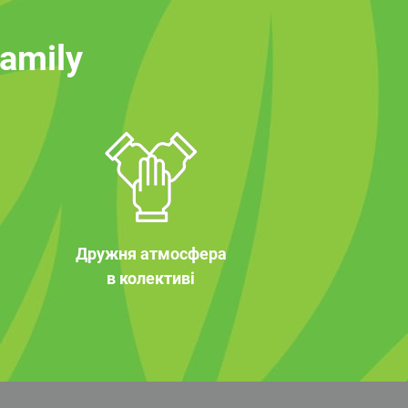
family
Дружня атмосфера
в колективі