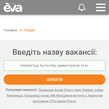
Головна
Пошук
Введіть назву вакансії:
ШУКАТИ
Популярні вакансії:
Продавець-касир (Поруч парк "Хіміків", район
,
,
Хімселища)
Продавець-касир (ЖК Молодіжне містечко )
Керуючий
магазином (ТРЦ Авенір Плаза)