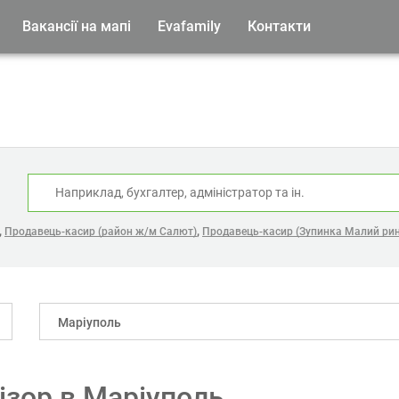
Вакансії на мапі
Evafamily
Контакти
:
,
,
Продавець-касир (район ж/м Салют)
Продавець-касир (Зупинка Малий ри
Маріуполь
візор в Маріуполь