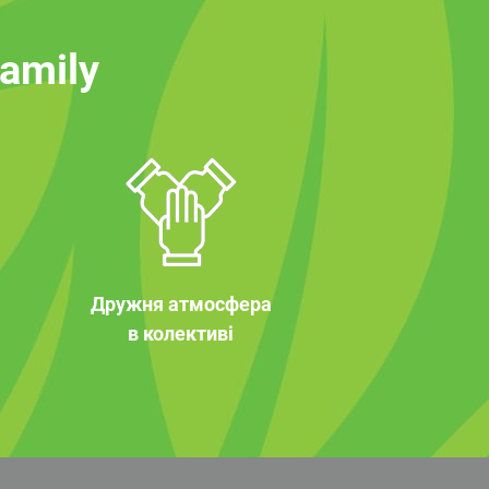
family
Дружня атмосфера
в колективі