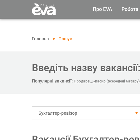
Про EVA
Робота
Головна
Пошук
Введіть назву вакансії
Популярні вакансії:
Продавець-касир (всередені базару)
Бухгалтер-ревізор
Вакансії Бухгалтер-ре