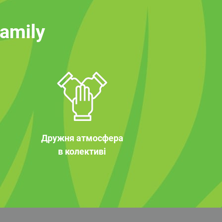
family
Дружня атмосфера
в колективі