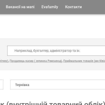
Вакансії на мапі
Evafamily
Контакти
:
,
,
ітеху)
Продавець-касир ( зупинка Ремзавод)
Приймальник товарів (мн Юві
Тернівка
ик (внутрішній товарний облік