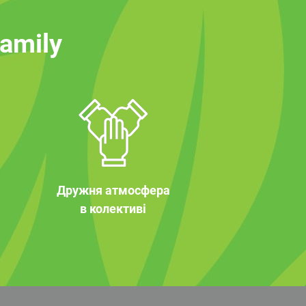
family
Дружня атмосфера
в колективі