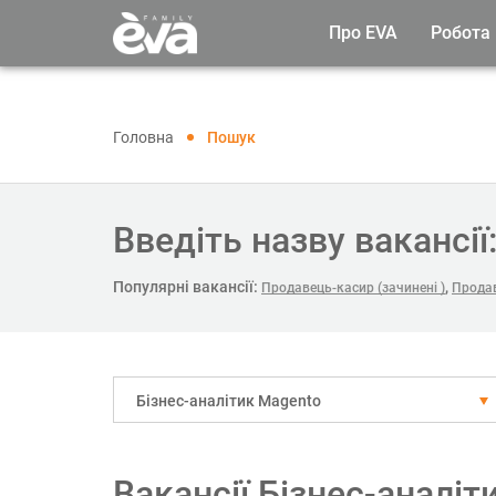
Про EVA
Робота
Головна
Пошук
Введіть назву вакансії
Популярні вакансії:
,
Продавець-касир (зачинені )
Продав
Бізнес-аналітик Magento
Вакансії Бізнес-аналіт