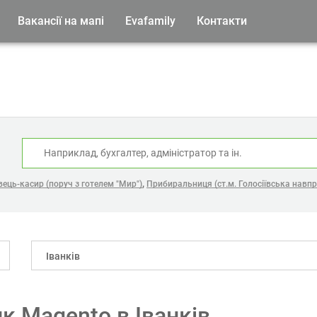
Вакансії на мапі
Evafamily
Контакти
:
,
ець-касир (поруч з готелем "Мир")
Прибиральниця (ст.м. Голосіївська навпр
Іванків
ик Magento в Іванків