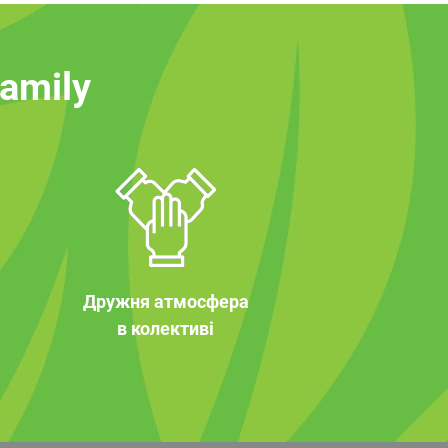
family
Дружня атмосфера
в колективі