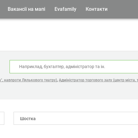
Вакансії на мапі
Evafamily
Контакти
:
,
", навпроти Лялькового театру)
Адміністратор торгового залу (центр міста,
Шостка