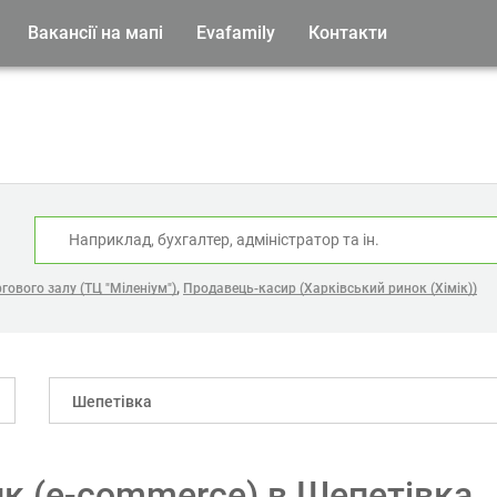
Вакансії на мапі
Evafamily
Контакти
:
,
гового залу (ТЦ "Міленіум")
Продавець-касир (Харківський ринок (Хімік))
Шепетівка
тик (e-commerce) в Шепетівка