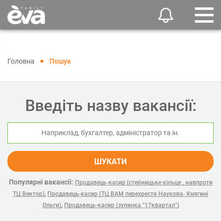
Головна
Пошук
Введіть назву вакансії:
ШУКАТИ
Популярні вакансії:
Продавець-касир (стебницьке кільце , навпроти
,
ТЦ Вектор)
Продавець-касир (ТЦ ВАМ перехрестя Наукова- Княгині
,
Ольги)
Продавець-касир (зупинка "17квартал")