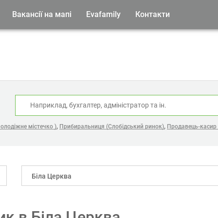
Вакансії на мапі
Evafamily
Контакти
:
,
,
олодіжне містечко )
Прибиральниця (Слобідський ринок)
Продавець-касир 
Біла Церква
ник в Біла Церква