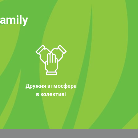
family
Дружня атмосфера
в колективі