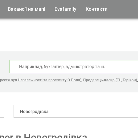
Вакансії на мапі
Evafamily
Контакти
:
,
хрестя вул.Незалежності та проспекту О.Поля)
Продавець-касир (ТЦ Терікон)
Новогродівка
oper в Новогродівка