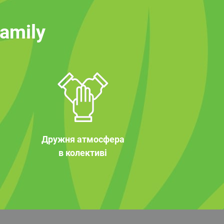
family
Дружня атмосфера
в колективі