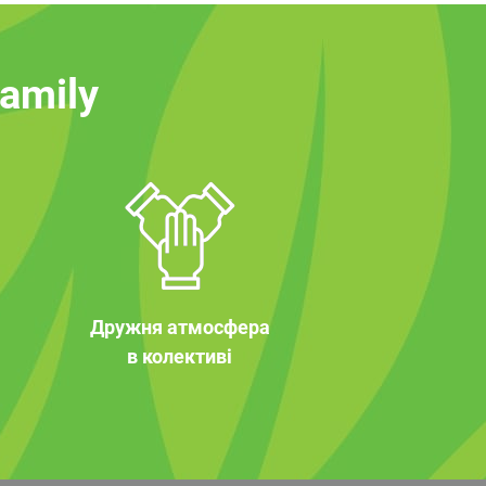
family
Дружня атмосфера
в колективі