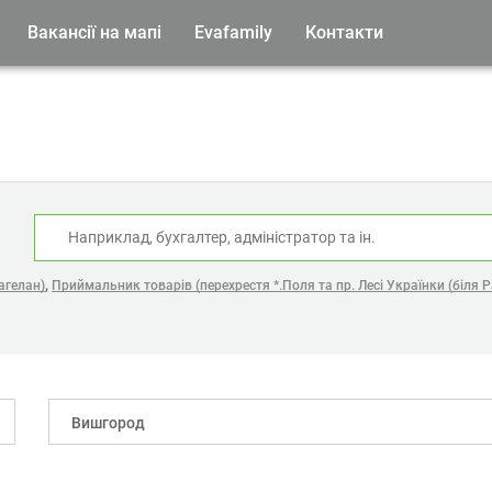
Вакансії на мапі
Evafamily
Контакти
:
,
агелан)
Приймальник товарів (перехрестя *.Поля та пр. Лесі Українки (біля Р
Вишгород