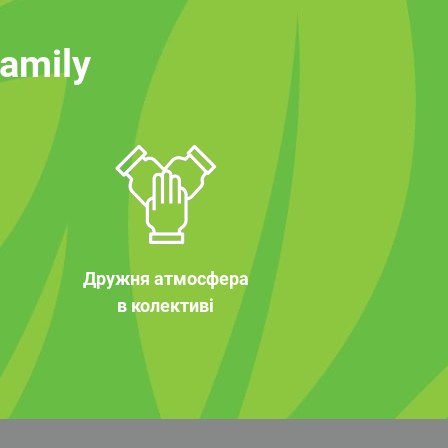
family
Дружня атмосфера
в колективі