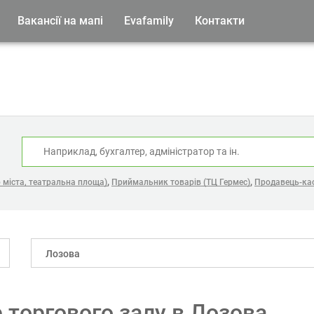
Вакансії на мапі
Evafamily
Контакти
:
,
,
р міста, театральна площа)
Приймальник товарів (ТЦ Гермес)
Продавець-ка
Лозова
р торгового залу в Лозова