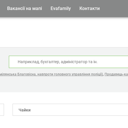
Вакансії на мапі
Evafamily
Контакти
:
,
ілянська Благовісна, навпроти головного управління поліції)
Продавець-кас
Чайки