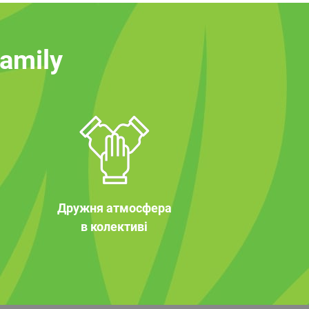
family
Дружня атмосфера
в колективі