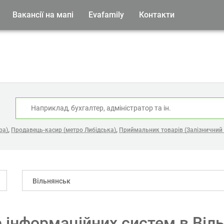
Вакансії на мапі
Evafamily
Контакти
:
,
,
ра)
Продавець-касир (метро Либідська)
Приймальник товарів (Залізничний 
Вільнянськ
р інформаційних систем в Віл