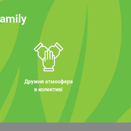
family
Дружня атмосфера
в колективі