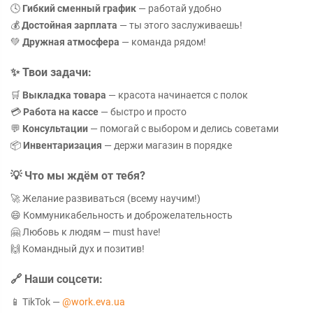
🕓
Гибкий сменный график
— работай удобно
💰
Достойная зарплата
— ты этого заслуживаешь!
💚
Дружная атмосфера
— команда рядом!
✨
Твои задачи:
🛒
Выкладка товара
— красота начинается с полок
💳
Работа на кассе
— быстро и просто
💬
Консультации
— помогай с выбором и делись советами
📦
Инвентаризация
— держи магазин в порядке
💡
Что мы ждём от тебя?
🚀 Желание развиваться (всему научим!)
😄 Коммуникабельность и доброжелательность
🤗 Любовь к людям — must have!
🙌 Командный дух и позитив!
🔗
Наши соцсети:
📱 TikTok —
@work.eva.ua