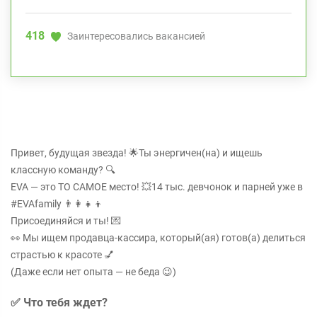
418
Заинтересовались вакансией
Привет, будущая звезда! 🌟Ты энергичен(на) и ищешь
классную команду? 🔍
EVA — это ТО САМОЕ место! 💥14 тыс. девчонок и парней уже в
#EVAfamily 👨‍👩‍👧‍👦
Присоединяйся и ты! 💌
👀 Мы ищем продавца-кассира, который(ая) готов(а) делиться
страстью к красоте 💅
(Даже если нет опыта — не беда 😉)
✅
Что тебя ждет?