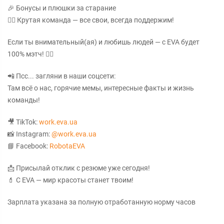
🎉 Бонусы и плюшки за старание
👯‍♀️ Крутая команда — все свои, всегда поддержим!
Если ты внимательный(ая) и любишь людей — с EVA будет
100% мэтч! ❤️‍🔥
📲 Псс... загляни в наши соцсети:
Там всё о нас, горячие мемы, интересные факты и жизнь
команды!
🎥 TikTok:
work.eva.ua
📸 Instagram:
@work.eva.ua
📘 Facebook:
RobotaEVA
📩 Присылай отклик с резюме уже сегодня!
💄 С EVA — мир красоты станет твоим!
Зарплата указана за полную отработанную норму часов