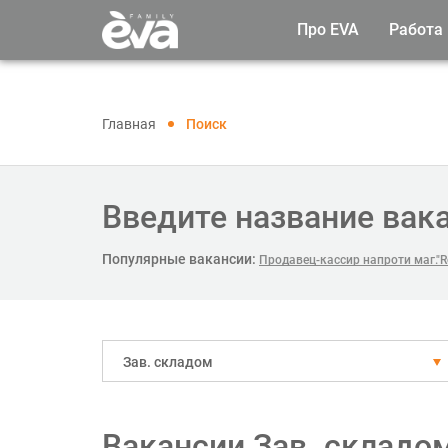
Про EVA
Работа
Главная
Поиск
Введите название вак
Популярные вакансии:
Продавец-кассир напроти маг."R
Зав. складом
Вакансии Зав. складом