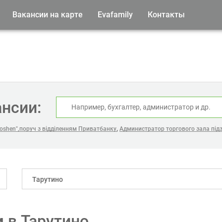
Вакансии на карте
Evafamily
Контакты
ансии:
,
oshen",поруч з відділенням Приватбанку
Администратор торгового зала під
Тарутино
 в Тарутино