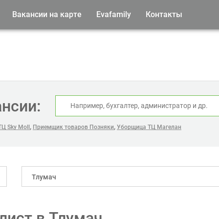
Вакансии на карте
Evafamily
Контакты
ансии:
,
,
Ц Sky Moll
Приемщик товаров Позняки
Уборщица ТЦ Магелан
Тлумач
лист в Тлумач