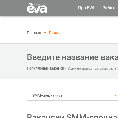
Про EVA
Работа
Главная
Поиск
Введите название вак
Популярные вакансии:
Администратор торгового зала Т
SMM-специалист
Вакансии SMM-специа