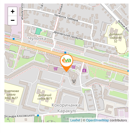
+
−
Leaflet
| ©
OpenStreetMap
contributors