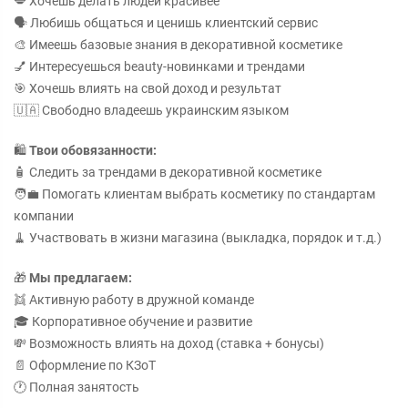
💋 Хочешь делать людей красивее
🗣️ Любишь общаться и ценишь клиентский сервис
🎨 Имеешь базовые знания в декоративной косметике
💅 Интересуешься beauty-новинками и трендами
🎯 Хочешь влиять на свой доход и результат
🇺🇦 Свободно владеешь украинским языком
🛍️
Твои обовязанности:
🧴 Следить за трендами в декоративной косметике
🧑‍💼 Помогать клиентам выбрать косметику по стандартам
компании
🧹 Участвовать в жизни магазина (выкладка, порядок и т.д.)
🎁
Мы предлагаем:
👯 Активную работу в дружной команде
🎓 Корпоративное обучение и развитие
💸 Возможность влиять на доход (ставка + бонусы)
📄 Оформление по КЗоТ
🕐 Полная занятость