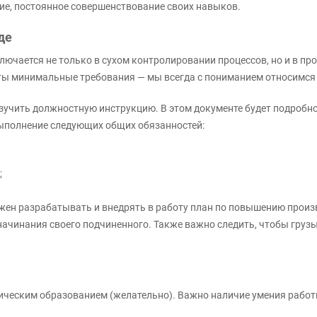
тие, постоянное совершенствование своих навыков.
де
лючается не только в сухом контролировании процессов, но и в пр
ты минимальные требования — мы всегда с пониманием относимся 
изучить должностную инструкцию. В этом документе будет подробно
выполнение следующих общих обязанностей:
;
жен разрабатывать и внедрять в работу план по повышению прои
 начинания своего подчиненного. Также важно следить, чтобы гр
ическим образованием (желательно). Важно наличие умения работы