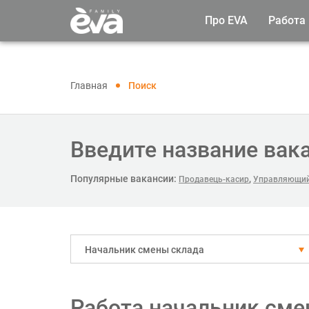
Про EVA
Работа
Главная
Поиск
Введите название вак
Популярные вакансии:
,
Продавець-касир
Управляющий
Начальник смены склада
Работа начальник сме