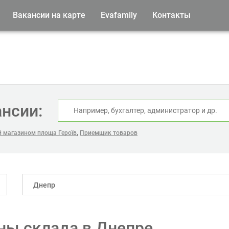
Вакансии на карте
Evafamily
Контакты
ансии:
,
 магазином площа Героїв
Приемщик товаров
Днепр
ны склада в Днепре