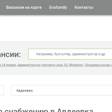
Вакансии на карте
Evafamily
Контакты
ансии:
,
,
,1й поверх
Администратор торгового зала ТЦ "Міленіум"
Продавец-кассир з
Авдеевка
о снабжению в Авдеевка