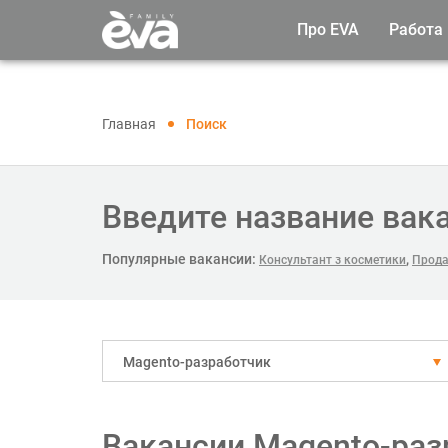
Про EVA
Работа
Главная
Поиск
Введите название вак
Популярные вакансии:
,
Консультант з косметики
Прода
Magento-разработчик
Вакансии Magento-раз