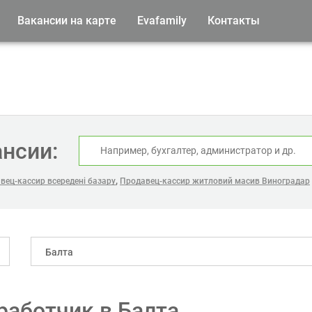
Вакансии на карте
Evafamily
Контакты
ансии:
,
вец-кассир всередені базару
Продавец-кассир житловий масив Виноградар
Балта
работчик в Балта