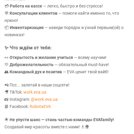
💳
Работа на кассе
— легко, быстро и без стресса!
💬
Консультации клиентов
— помоги найти именно то, что
нужно!
📦
Инвентаризация
— наведи порядок и узнай первым(ой) о
новинках!
✨
Что ждём от тебя:
👀
Открытость и желание учиться
— всему научим!
💛
Доброжелательность
— обязательный must-have!
👥
Командный дух и позитив
— EVA ценит твой вайб!
📲 Псс... залетай в наши соцсети!
🎥 TikTok:
work.eva.ua
📸 Instagram:
@work.eva.ua
📘 Facebook:
RobotaEVA
🌟
Не упусти шанс — стань частью команды EVAfamily!
Создавай мир красоты вместе с нами! 💄🌍