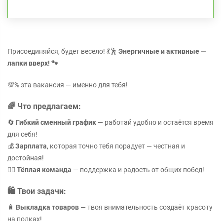
Присоединяйся, будет весело! 💃🕺
Энергичные и активные —
лапки вверх! 🐾
💯% эта вакансия — именно для тебя!
🌈
Что предлагаем:
🔄
Гибкий сменный график
— работай удобно и остаётся время
для себя!
💰
Зарплата
, которая точно тебя порадует — честная и
достойная!
👯‍♀️
Тёплая команда
— поддержка и радость от общих побед!
🛍️
Твои задачи:
🧴
Выкладка товаров
— твоя внимательность создаёт красоту
на полках!