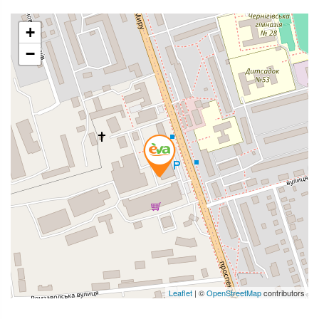
+
−
Leaflet
| ©
OpenStreetMap
contributors