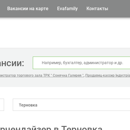
Вакансии на карте
Evafamily
Контакты
ансии:
,
истратор торгового зала ТРК " Сонячна Галерея "
Продавец-кассир Індустріа
Терновка
рчендайзер в Терновка