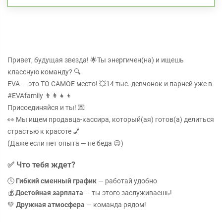
Привет, будущая звезда! 🌟Ты энергичен(на) и ищешь
классную команду? 🔍
EVA — это ТО САМОЕ место! 💥14 тыс. девчонок и парней уже в
#EVAfamily 👨‍👩‍👧‍👦
Присоединяйся и ты! 💌
👀 Мы ищем продавца-кассира, который(ая) готов(а) делиться
страстью к красоте 💅
(Даже если нет опыта — не беда 😉)
✅
Что тебя ждет?
🕓
Гибкий сменный график
— работай удобно
💰
Достойная зарплата
— ты этого заслуживаешь!
💚
Дружная атмосфера
— команда рядом!