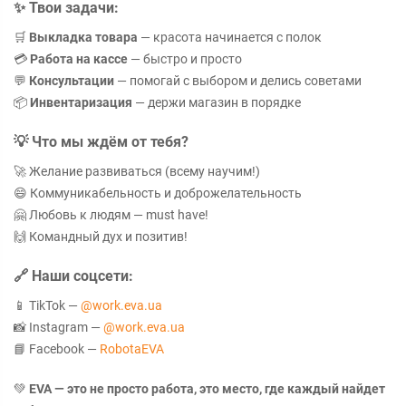
✨
Твои задачи:
🛒
Выкладка товара
— красота начинается с полок
💳
Работа на кассе
— быстро и просто
💬
Консультации
— помогай с выбором и делись советами
📦
Инвентаризация
— держи магазин в порядке
💡
Что мы ждём от тебя?
🚀 Желание развиваться (всему научим!)
😄 Коммуникабельность и доброжелательность
🤗 Любовь к людям — must have!
🙌 Командный дух и позитив!
🔗
Наши соцсети:
📱 TikTok —
@work.eva.ua
📸 Instagram —
@work.eva.ua
📘 Facebook —
RobotaEVA
💚
EVA — это не просто работа, это место, где каждый найдет