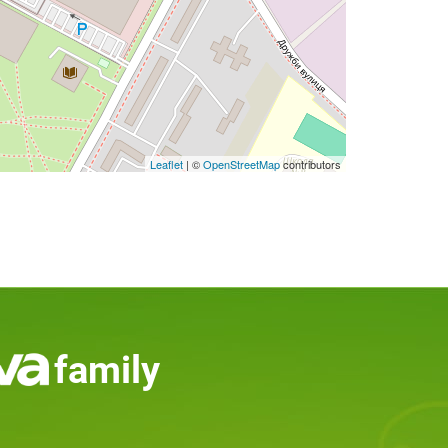
Leaflet
| ©
OpenStreetMap
contributors
family