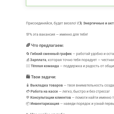
Присоединяйся, будет весело! 💃🕺
Энергичные и акт
💯% эта вакансия — именно для тебя!
🌈
Что предлагаем:
🔄
Гибкий сменный график
— работай удобно и оста
💰
Зарплата
, которая точно тебя порадует — честна
👯‍♀️
Тёплая команда
— поддержка и радость от общи
🛍️
Твои задачи:
🧴
Выкладка товаров
— твоя внимательность создаё
💳
Работа на кассе
— легко, быстро и без стресса!
💬
Консультации клиентов
— помоги найти именно т
📦
Инвентаризация
— наведи порядок и узнай перв