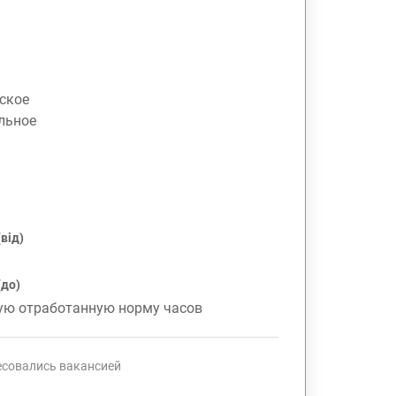
ское
льное
від)
(до)
ную отработанную норму часов
есовались вакансией