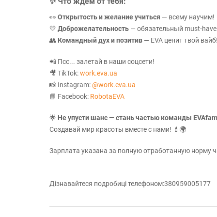
✨
Что ждём от тебя:
👀
Открытость и желание учиться
— всему научим!
💛
Доброжелательность
— обязательный must-have
👥
Командный дух и позитив
— EVA ценит твой вайб
📲 Псс... залетай в наши соцсети!
🎥 TikTok:
work.eva.ua
📸 Instagram:
@work.eva.ua
📘 Facebook:
RobotaEVA
🌟
Не упусти шанс — стань частью команды EVAfami
Создавай мир красоты вместе с нами! 💄🌍
Зарплата указана за полную отработанную норму 
Дізнавайтеся подробиці телефоном:380959005177