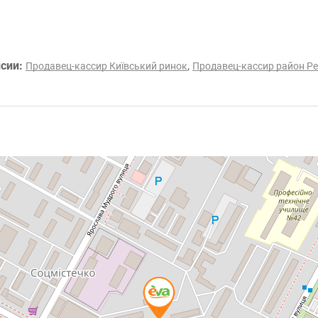
нсии:
,
Продавец-кассир Київський ринок
Продавец-кассир район Ре