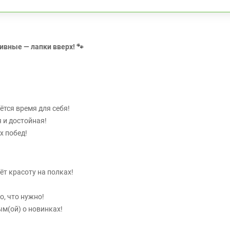
ивные — лапки вверх! 🐾
ётся время для себя!
я и достойная!
х побед!
т красоту на полках!
о, что нужно!
ым(ой) о новинках!