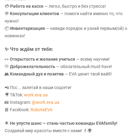
💳
Работа на кассе
— легко, быстро и без стресса!
💬
Консультации клиентов
— помоги найти именно то, что
нужно!
📦
Инвентаризация
— наведи порядок и узнай первым(ой) о
новинках!
✨
Что ждём от тебя:
👀
Открытость и желание учиться
— всему научим!
💛
Доброжелательность
— обязательный must-have!
👥
Командный дух и позитив
— EVA ценит твой вайб!
📲 Псс... залетай в наши соцсети!
🎥 TikTok:
work.eva.ua
📸 Instagram:
@work.eva.ua
📘 Facebook:
RobotaEVA
🌟
Не упусти шанс — стань частью команды EVAfamily!
Создавай мир красоты вместе с нами! 💄🌍