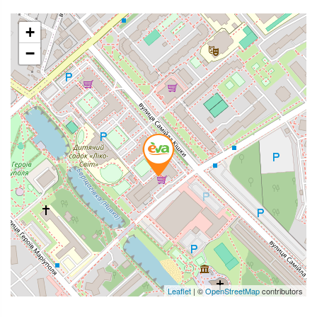
+
−
Leaflet
| ©
OpenStreetMap
contributors