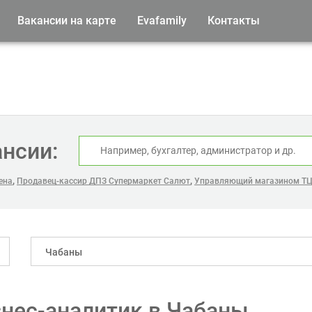
Вакансии на карте
Evafamily
Контакты
ансии:
,
,
ена
Продавец-кассир ДПЗ Супермаркет Салют
Управляющий магазином ТЦ
Чабаны
нес-аналитик в Чабаны