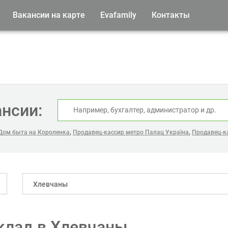
Вакансии на карте
Evafamily
Контакты
ансии:
,
,
 Дом быта на Короленка
Продавец-кассир метро Палац Україна
Продавец-ка
Хлевчаны
склад в Хлевчаны