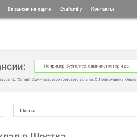
Вакансии на карте
Evafamily
Контакты
ансии:
,
аров ТЦ "Острів"
Администратор торгового зала пр. О. Поля зупинка Юність
Шостка
склад в Шостка