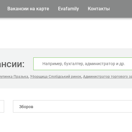
Вакансии на карте
Evafamily
Контакты
ансии:
,
,
зупинка Празька
Уборщица Слобідський ринок
Администратор торгового за
Зборов