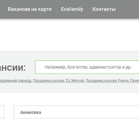
Вакансии на карте
Evafamily
Контакты
ансии:
,
,
ідземний перехід
Продавец-кассир ТЦ Житній
Продавец-кассир Ринок При
Акимовка