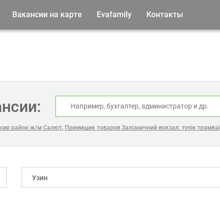
Вакансии на карте
Evafamily
Контакты
ансии:
,
сир район ж/м Салют
Приемщик товаров Залізничний вокзал, тупік трамваї
Узин