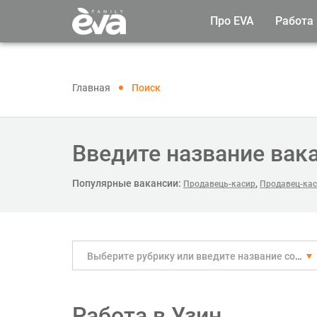
Про EVA
Работа
Главная
Поиск
Введите название вак
Популярные вакансии:
,
Продавець-касир
Продавец-кас
Выберите рубрику или введите название собственноручно
Работа в Узин