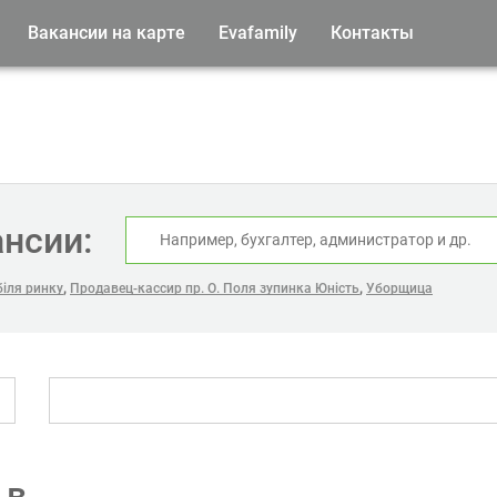
Вакансии на карте
Evafamily
Контакты
ансии:
,
,
біля ринку
Продавец-кассир пр. О. Поля зупинка Юність
Уборщица
 в