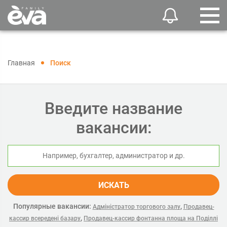
Главная
Поиск
Введите название
вакансии:
ИСКАТЬ
Популярные вакансии:
,
Адміністратор торгового залу
Продавец-
,
кассир всередені базару
Продавец-кассир фонтанна площа на Поділлі